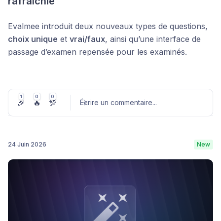
rafraîchie
Evalmee introduit deux nouveaux types de questions,
choix unique
et
vrai/faux
, ainsi qu’une interface de
passage d’examen repensée pour les examinés.
Question à choix unique
1
0
0
🎉
🔥
💯
Écrire un commentaire
...
24 Juin 2026
New
Publier un commentaire